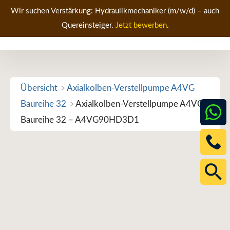
Zum
Wir suchen Verstärkung: Hydraulikmechaniker (m/w/d) – auch
Inhalt
Quereinsteiger.
Jetzt bewerben
.
Men
springen
Übersicht
Axialkolben-Verstellpumpe A4VG
Baureihe 32
Axialkolben-Verstellpumpe A4VG
Baureihe 32 – A4VG90HD3D1