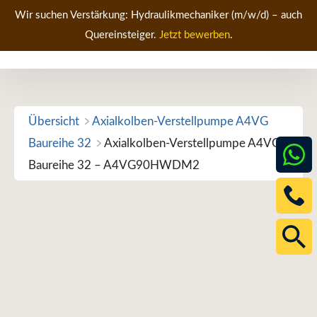
Zum
Wir suchen Verstärkung: Hydraulikmechaniker (m/w/d) – auch
Inhalt
Quereinsteiger.
Jetzt bewerben
.
Men
springen
Übersicht
Axialkolben-Verstellpumpe A4VG
Baureihe 32
Axialkolben-Verstellpumpe A4VG
Baureihe 32 – A4VG90HWDM2