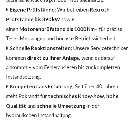
technische Rückfragen oder Notfalleinsätze.
Eigene Prüfstände:
Rexroth-
Wir betreiben
Prüfstände bis 390 kW
sowie
Motorenprüfstand bis 1000 Nm
einen
– für präzise
Tests, Messungen und höchste Betriebssicherheit.
Schnelle Reaktionszeiten:
Unsere Servicetechniker
direkt zu Ihrer Anlage
kommen
, wenn es darauf
ankommt – vom Fehlerauslesen bis zur kompletten
Instandsetzung.
Kompetenz aus Erfahrung:
Seit über 40 Jahren
technisches Know-how
hohe
steht Pokrandt für
,
Qualität
schnelle Umsetzung
und
in der
hydraulischen Instandhaltung.