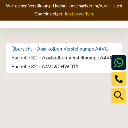
Zum
Wir suchen Verstärkung: Hydraulikmechaniker (m/w/d) – auch
Inhalt
Quereinsteiger.
Jetzt bewerben
.
Men
springen
Übersicht
Axialkolben-Verstellpumpe A4VG
Baureihe 32
Axialkolben-Verstellpumpe A4VG
Baureihe 32 – A4VG90HWDT1